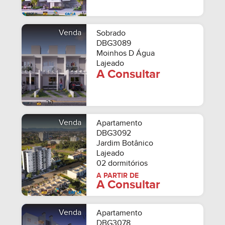
Venda
Sobrado
DBG3089
Moinhos D Água
Lajeado
A Consultar
Venda
Apartamento
DBG3092
Jardim Botânico
Lajeado
02 dormitórios
A PARTIR DE
A Consultar
Venda
Apartamento
DBG3078