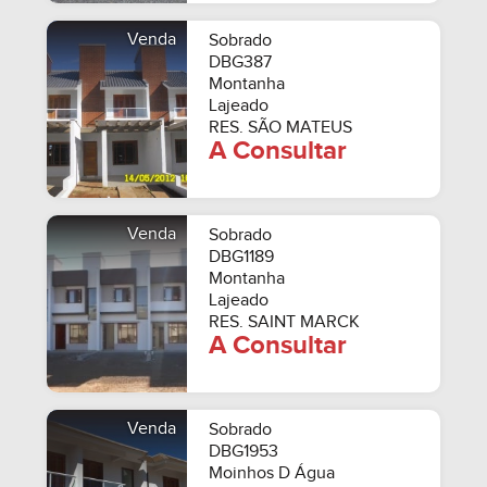
Venda
Sobrado
DBG387
Montanha
Lajeado
RES. SÃO MATEUS
A Consultar
Venda
Sobrado
DBG1189
Montanha
Lajeado
RES. SAINT MARCK
A Consultar
Venda
Sobrado
DBG1953
Moinhos D Água