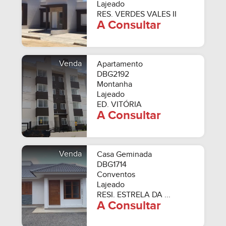
Lajeado
RES. VERDES VALES II
A Consultar
Venda
Apartamento
DBG2192
Montanha
Lajeado
ED. VITÓRIA
A Consultar
Venda
Casa Geminada
DBG1714
Conventos
Lajeado
RESI. ESTRELA DA ...
A Consultar