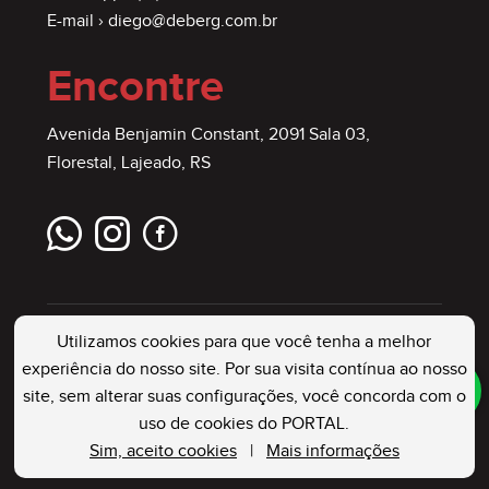
E-mail ›
diego@deberg.com.br
Encontre
Avenida Benjamin Constant, 2091 Sala 03,
Florestal, Lajeado, RS
Utilizamos cookies para que você tenha a melhor
experiência do nosso site. Por sua visita contínua ao nosso
site, sem alterar suas configurações, você concorda com o
DEBERG IMÓVEIS
. Creci: 23544 J . Todos os
uso de cookies do PORTAL.
Direitos Reservados
Sim, aceito cookies
|
Mais informações