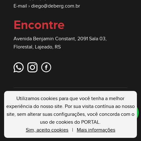
E-mail ›
diego@deberg.com.br
Encontre
Avenida Benjamin Constant, 2091 Sala 03,
Florestal, Lajeado, RS
Utilizamos cookies para que você tenha a melhor
experiência do nosso site. Por sua visita contínua ao nosso
site, sem alterar suas configurações, você concorda com o
DEBERG IMÓVEIS
. Creci: 23544 J . Todos os
uso de cookies do PORTAL.
Direitos Reservados
Sim, aceito cookies
|
Mais informações