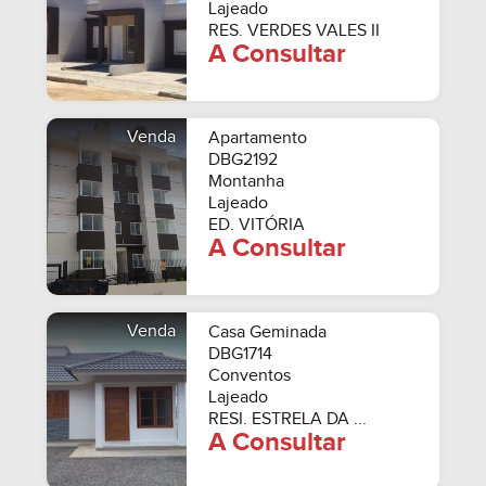
Lajeado
RES. VERDES VALES II
A Consultar
Venda
Apartamento
DBG2192
Montanha
Lajeado
ED. VITÓRIA
A Consultar
Venda
Casa Geminada
DBG1714
Conventos
Lajeado
RESI. ESTRELA DA ...
A Consultar