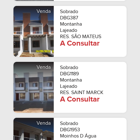
Venda
Sobrado
DBG387
Montanha
Lajeado
RES. SÃO MATEUS
A Consultar
Venda
Sobrado
DBG1189
Montanha
Lajeado
RES. SAINT MARCK
A Consultar
Venda
Sobrado
DBG1953
Moinhos D Água