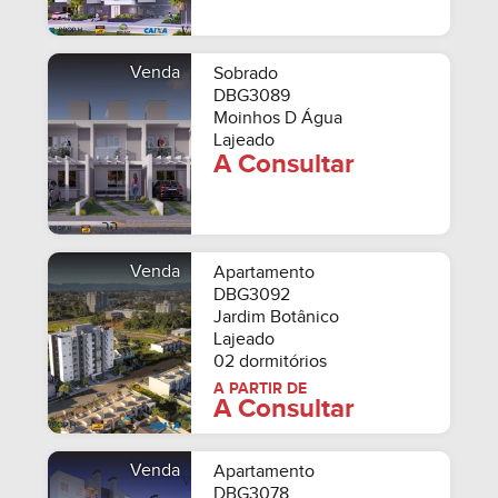
Venda
Sobrado
DBG3089
Moinhos D Água
Lajeado
A Consultar
Venda
Apartamento
DBG3092
Jardim Botânico
Lajeado
02 dormitórios
A PARTIR DE
A Consultar
Venda
Apartamento
DBG3078