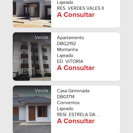
Lajeado
RES. VERDES VALES II
A Consultar
Venda
Apartamento
DBG2192
Montanha
Lajeado
ED. VITÓRIA
A Consultar
Venda
Casa Geminada
DBG1714
Conventos
Lajeado
RESI. ESTRELA DA ...
A Consultar