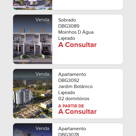
Venda
Sobrado
DBG3089
Moinhos D Água
Lajeado
A Consultar
Venda
Apartamento
DBG3092
Jardim Botânico
Lajeado
02 dormitórios
A PARTIR DE
A Consultar
Venda
Apartamento
DBG3078