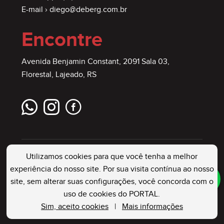
E-mail ›
diego@deberg.com.br
Encontre
Avenida Benjamin Constant, 2091 Sala 03,
Florestal, Lajeado, RS
Utilizamos cookies para que você tenha a melhor
experiência do nosso site. Por sua visita contínua ao nosso
site, sem alterar suas configurações, você concorda com o
DEBERG IMÓVEIS
. Creci: 23544 J . Todos os
uso de cookies do PORTAL.
Direitos Reservados
Sim, aceito cookies
|
Mais informações