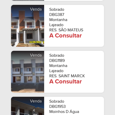
Venda
Sobrado
DBG387
Montanha
Lajeado
RES. SÃO MATEUS
A Consultar
Venda
Sobrado
DBG1189
Montanha
Lajeado
RES. SAINT MARCK
A Consultar
Venda
Sobrado
DBG1953
Moinhos D Água