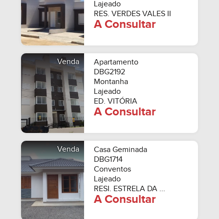
Lajeado
RES. VERDES VALES II
A Consultar
Venda
Apartamento
DBG2192
Montanha
Lajeado
ED. VITÓRIA
A Consultar
Venda
Casa Geminada
DBG1714
Conventos
Lajeado
RESI. ESTRELA DA ...
A Consultar