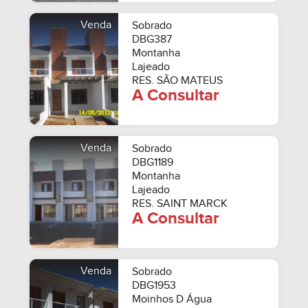
Venda
Sobrado
DBG387
Montanha
Lajeado
RES. SÃO MATEUS
A Consultar
Venda
Sobrado
DBG1189
Montanha
Lajeado
RES. SAINT MARCK
A Consultar
Venda
Sobrado
DBG1953
Moinhos D Água