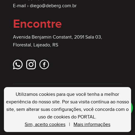
E-mail ›
diego@deberg.com.br
Encontre
Avenida Benjamin Constant, 2091 Sala 03,
Florestal, Lajeado, RS
Utilizamos cookies para que você tenha a melhor
experiência do nosso site. Por sua visita contínua ao nosso
site, sem alterar suas configurações, você concorda com o
DEBERG IMÓVEIS
. Creci: 23544 J . Todos os
uso de cookies do PORTAL.
Direitos Reservados
Sim, aceito cookies
|
Mais informações