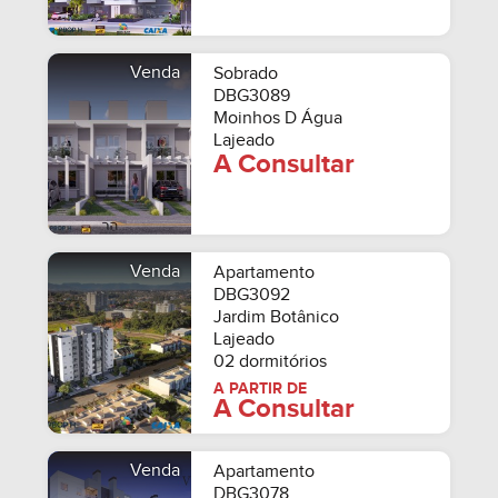
Venda
Sobrado
DBG3089
Moinhos D Água
Lajeado
A Consultar
Venda
Apartamento
DBG3092
Jardim Botânico
Lajeado
02 dormitórios
A PARTIR DE
A Consultar
Venda
Apartamento
DBG3078