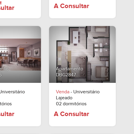
ento
Apartamento
6
DBG2847
Universitário
Venda
- Universitário
A PARTIR DE
A Consultar
A Consultar
Lajeado
tórios
02 dormitórios