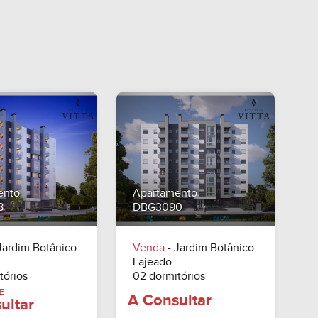
ento
Apartamento
8
DBG3090
Jardim Botânico
Venda
- Jardim Botânico
Lajeado
tórios
02 dormitórios