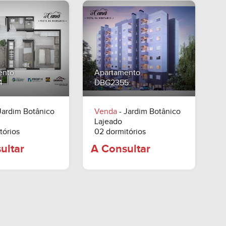
ento
Apartamento
4
DBG2355
Jardim Botânico
Venda
- Jardim Botânico
Lajeado
tórios
02 dormitórios
A Consultar
A Consultar