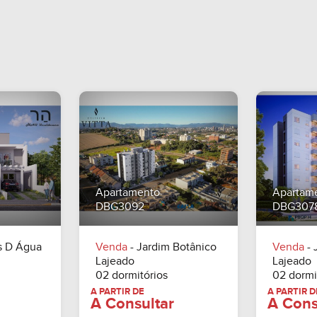
Apartamento
Apartam
DBG3092
DBG307
s D Água
Venda
- Jardim Botânico
Venda
- 
Lajeado
Lajeado
02 dormitórios
02 dormi