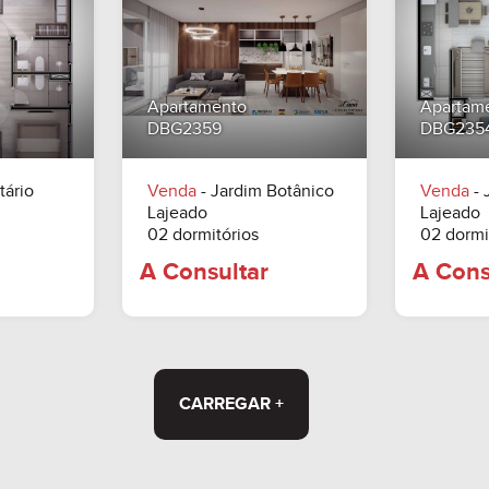
ltar
A Consultar
Apartamento
Apartam
DBG2359
DBG235
tário
Venda
- Jardim Botânico
Venda
- 
Lajeado
Lajeado
02 dormitórios
02 dormi
CARREGAR +