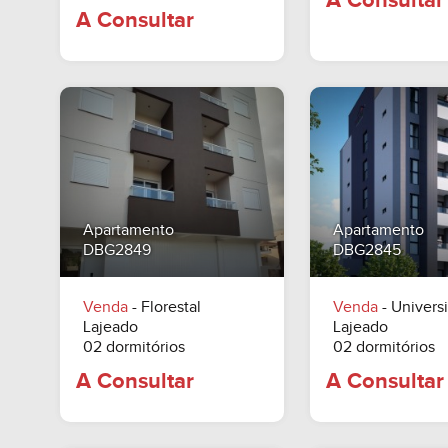
Apartamento
Apartamento
DBG2849
DBG2845
A Consu
Venda
- Florestal
Venda
- Universi
A Consultar
Lajeado
Lajeado
02 dormitórios
02 dormitórios