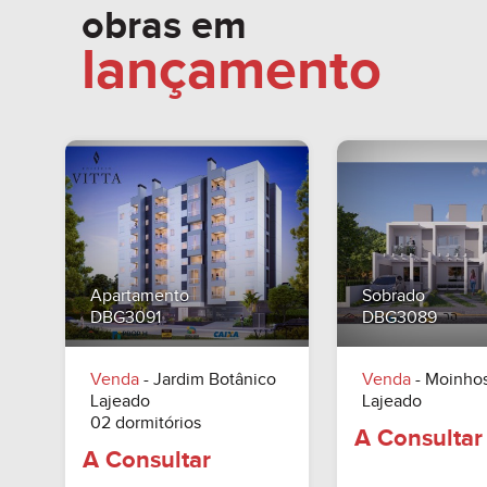
obras em
lançamento
Apartamento
Sobrado
DBG3091
DBG3089
Venda
- Jardim Botânico
Venda
- Moinho
Lajeado
Lajeado
02 dormitórios