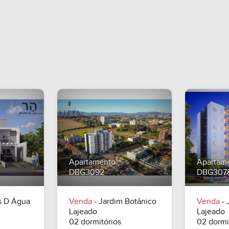
ltar
A Consultar
Apartamento
Apartam
DBG3092
DBG307
s D Água
Venda
- Jardim Botânico
Venda
- 
Lajeado
Lajeado
02 dormitórios
02 dormi