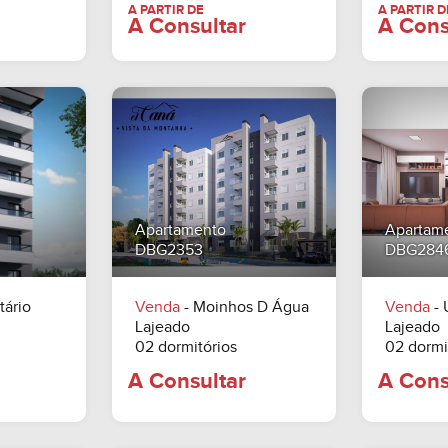
Apartamento
Apartam
DBG2353
DBG284
ltar
tário
Venda
- Moinhos D Água
Venda
- 
A PARTIR DE
A Consultar
Lajeado
Lajeado
02 dormitórios
02 dormi