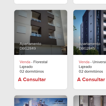
A Consu
A Consultar
Apartamento
Apartamento
DBG2849
DBG2845
Venda
- Florestal
Venda
- Universi
Lajeado
Lajeado
02 dormitórios
02 dormitórios