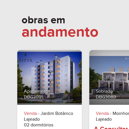
A Consultar
A Consu
obras em
andamento
Apartamento
Sobrado
DBG3091
DBG3089
Venda
- Jardim Botânico
Venda
- Moinho
Lajeado
Lajeado
02 dormitórios