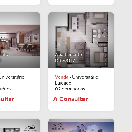
A PARTIR DE
A Consultar
A Consultar
ento
Apartamento
6
DBG2847
Universitário
Venda
- Universitário
Lajeado
tórios
02 dormitórios