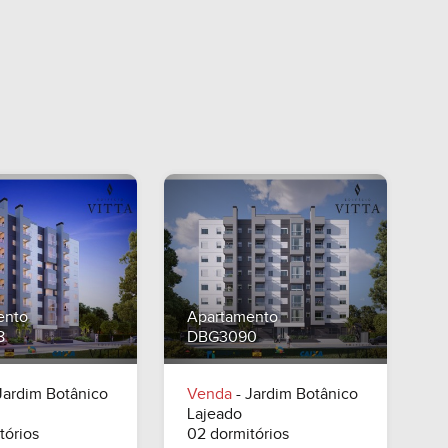
A Consultar
A Consultar
ento
Apartamento
8
DBG3090
Jardim Botânico
Venda
- Jardim Botânico
Lajeado
tórios
02 dormitórios