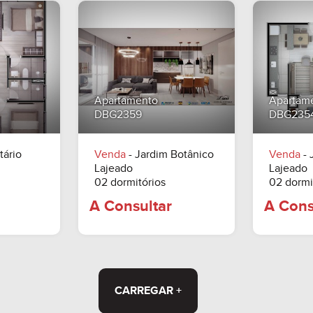
Apartamento
Apartam
DBG2359
DBG235
tário
Venda
- Jardim Botânico
Venda
- 
Lajeado
Lajeado
02 dormitórios
02 dormi
ltar
A Consultar
CARREGAR +