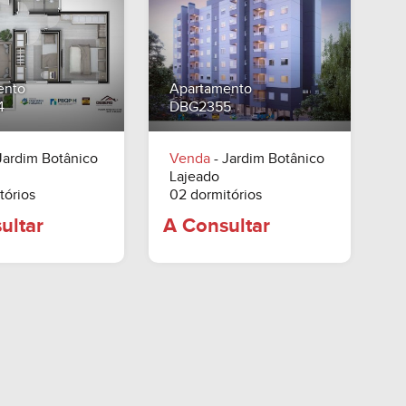
A Consultar
A Consultar
ento
Apartamento
4
DBG2355
Jardim Botânico
Venda
- Jardim Botânico
Lajeado
tórios
02 dormitórios