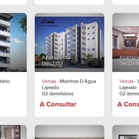
ltar
A PARTIR DE
A Consultar
Apartamento
Apartam
DBG2353
DBG284
tário
Venda
- Moinhos D Água
Venda
- 
Lajeado
Lajeado
02 dormitórios
02 dormi