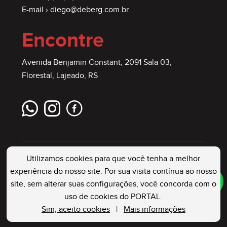
E-mail ›
diego@deberg.com.br
Encontre
Avenida Benjamin Constant, 2091 Sala 03,
Florestal, Lajeado, RS
Utilizamos cookies para que você tenha a melhor
experiência do nosso site. Por sua visita contínua ao nosso
site, sem alterar suas configurações, você concorda com o
DEBERG IMÓVEIS
. Creci: 23544 J . Todos os
uso de cookies do PORTAL.
Direitos Reservados
Sim, aceito cookies
|
Mais informações