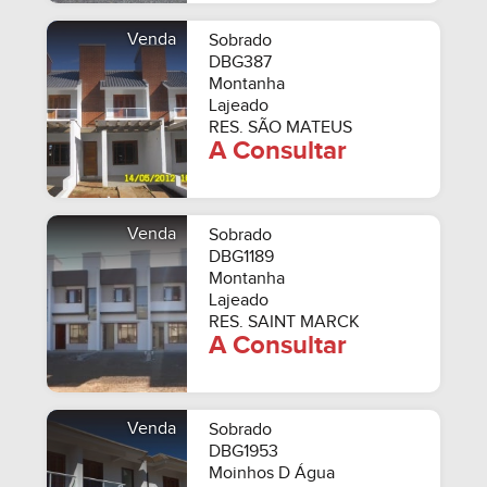
Venda
Sobrado
DBG387
Montanha
Lajeado
RES. SÃO MATEUS
A Consultar
Venda
Sobrado
DBG1189
Montanha
Lajeado
RES. SAINT MARCK
A Consultar
Venda
Sobrado
DBG1953
Moinhos D Água