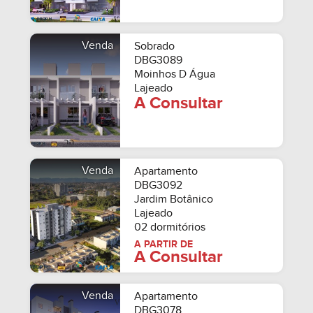
Venda
Sobrado
DBG3089
Moinhos D Água
Lajeado
A Consultar
Venda
Apartamento
DBG3092
Jardim Botânico
Lajeado
02 dormitórios
A PARTIR DE
A Consultar
Venda
Apartamento
DBG3078