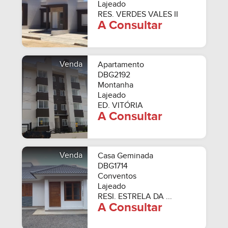
Lajeado
RES. VERDES VALES II
A Consultar
Venda
Apartamento
DBG2192
Montanha
Lajeado
ED. VITÓRIA
A Consultar
Venda
Casa Geminada
DBG1714
Conventos
Lajeado
RESI. ESTRELA DA ...
A Consultar