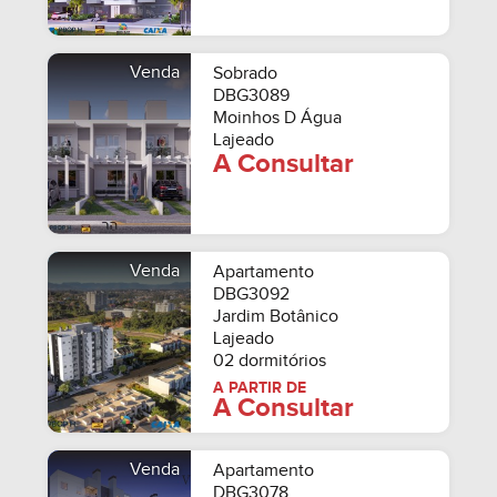
Venda
Sobrado
DBG3089
Moinhos D Água
Lajeado
A Consultar
Venda
Apartamento
DBG3092
Jardim Botânico
Lajeado
02 dormitórios
A PARTIR DE
A Consultar
Venda
Apartamento
DBG3078