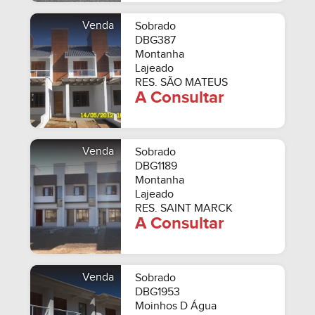
Venda
Sobrado
DBG387
Montanha
Lajeado
RES. SÃO MATEUS
A Consultar
Venda
Sobrado
DBG1189
Montanha
Lajeado
RES. SAINT MARCK
A Consultar
Venda
Sobrado
DBG1953
Moinhos D Água