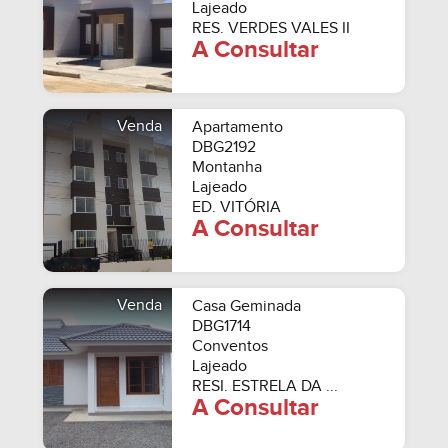
Lajeado
RES. VERDES VALES II
A Consultar
Venda
Apartamento
DBG2192
Montanha
Lajeado
ED. VITÓRIA
A Consultar
Venda
Casa Geminada
DBG1714
Conventos
Lajeado
RESI. ESTRELA DA ...
A Consultar