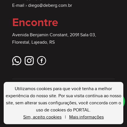
E-mail ›
diego@deberg.com.br
Encontre
Avenida Benjamin Constant, 2091 Sala 03,
Florestal, Lajeado, RS
Utilizamos cookies para que você tenha a melhor
experiência do nosso site. Por sua visita contínua ao nosso
site, sem alterar suas configurações, você concorda com o
DEBERG IMÓVEIS
. Creci: 23544 J . Todos os
uso de cookies do PORTAL.
Direitos Reservados
Sim, aceito cookies
|
Mais informações