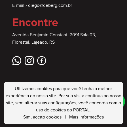
E-mail ›
diego@deberg.com.br
Encontre
Avenida Benjamin Constant, 2091 Sala 03,
Florestal, Lajeado, RS
Utilizamos cookies para que você tenha a melhor
experiência do nosso site. Por sua visita contínua ao nosso
site, sem alterar suas configurações, você concorda com o
DEBERG IMÓVEIS
. Creci: 23544 J . Todos os
uso de cookies do PORTAL.
Direitos Reservados
Sim, aceito cookies
|
Mais informações