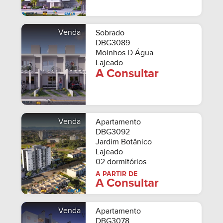
Venda
Sobrado
DBG3089
Moinhos D Água
Lajeado
A Consultar
Venda
Apartamento
DBG3092
Jardim Botânico
Lajeado
02 dormitórios
A PARTIR DE
A Consultar
Venda
Apartamento
DBG3078