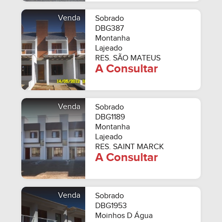
Venda
Sobrado
DBG387
Montanha
Lajeado
RES. SÃO MATEUS
A Consultar
Venda
Sobrado
DBG1189
Montanha
Lajeado
RES. SAINT MARCK
A Consultar
Venda
Sobrado
DBG1953
Moinhos D Água