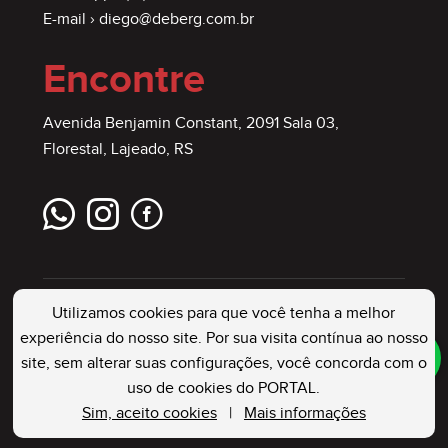
E-mail ›
diego@deberg.com.br
Encontre
Avenida Benjamin Constant, 2091 Sala 03,
Florestal, Lajeado, RS
Utilizamos cookies para que você tenha a melhor
experiência do nosso site. Por sua visita contínua ao nosso
site, sem alterar suas configurações, você concorda com o
DEBERG IMÓVEIS
. Creci: 23544 J . Todos os
uso de cookies do PORTAL.
Direitos Reservados
Sim, aceito cookies
|
Mais informações