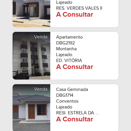
Lajeado
RES. VERDES VALES II
A Consultar
Venda
Apartamento
DBG2192
Montanha
Lajeado
ED. VITÓRIA
A Consultar
Venda
Casa Geminada
DBG1714
Conventos
Lajeado
RESI. ESTRELA DA ...
A Consultar