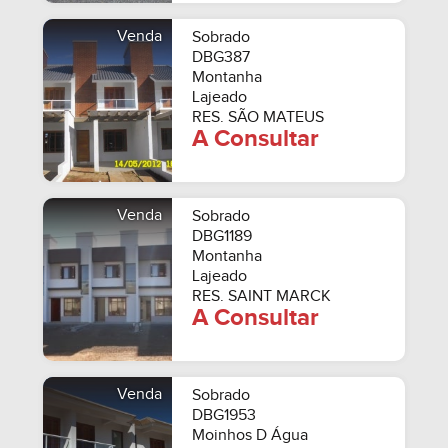
Venda
Sobrado
DBG387
Montanha
Lajeado
RES. SÃO MATEUS
A Consultar
Venda
Sobrado
DBG1189
Montanha
Lajeado
RES. SAINT MARCK
A Consultar
Venda
Sobrado
DBG1953
Moinhos D Água