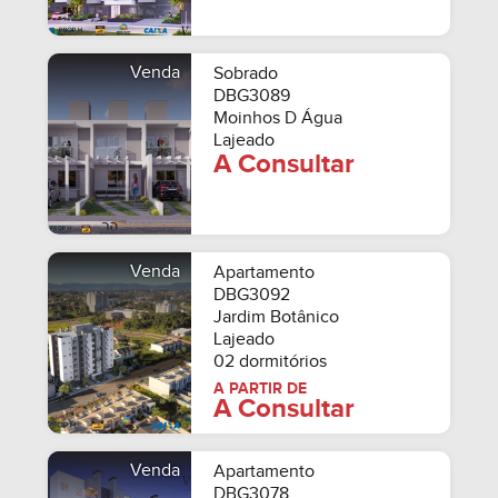
Venda
Sobrado
DBG3089
Moinhos D Água
Lajeado
A Consultar
Venda
Apartamento
DBG3092
Jardim Botânico
Lajeado
02 dormitórios
A PARTIR DE
A Consultar
Venda
Apartamento
DBG3078