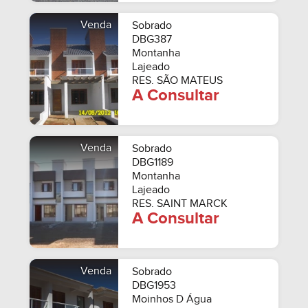
Venda
Sobrado
DBG387
Montanha
Lajeado
RES. SÃO MATEUS
A Consultar
Venda
Sobrado
DBG1189
Montanha
Lajeado
RES. SAINT MARCK
A Consultar
Venda
Sobrado
DBG1953
Moinhos D Água