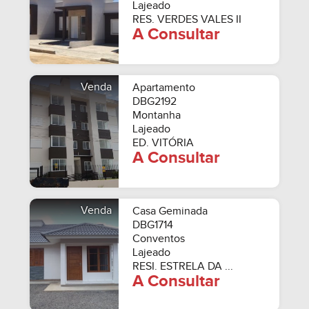
Lajeado
RES. VERDES VALES II
A Consultar
Venda
Apartamento
DBG2192
Montanha
Lajeado
ED. VITÓRIA
A Consultar
Venda
Casa Geminada
DBG1714
Conventos
Lajeado
RESI. ESTRELA DA ...
A Consultar