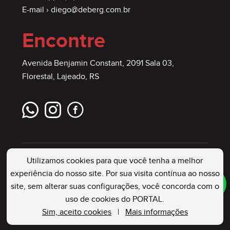
E-mail ›
diego@deberg.com.br
Encontre
Avenida Benjamin Constant, 2091 Sala 03,
Florestal, Lajeado, RS
Utilizamos cookies para que você tenha a melhor
experiência do nosso site. Por sua visita contínua ao nosso
site, sem alterar suas configurações, você concorda com o
DEBERG IMÓVEIS
. Creci: 23544 J . Todos os
uso de cookies do PORTAL.
Direitos Reservados
Sim, aceito cookies
|
Mais informações