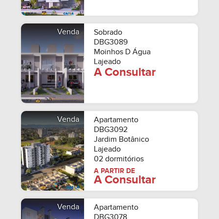
Venda
Sobrado
DBG3089
Moinhos D Água
Lajeado
A Consultar
Venda
Apartamento
DBG3092
Jardim Botânico
Lajeado
02 dormitórios
A PARTIR DE
A Consultar
Venda
Apartamento
DBG3078