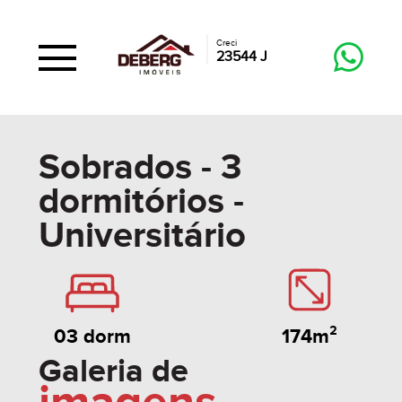
Creci
23544 J
Sobrados - 3
dormitórios -
Universitário
174m²
03 dorm
Galeria de