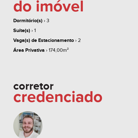
do imóvel
Dormitório(s)
› 3
whats
contate
simule
Suíte(s)
› 1
Vaga(s) de Estacionamento
› 2
Área Privativa
› 174,00m²
share
corretor
credenciado