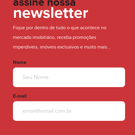
assine nossa
newsletter
R$ 530.000,00
Fique por dentro de tudo o que acontece no
mercado imobiliário, receba promoções
imperdíveis, imóveis exclusivos e muito mais...
Nome
E-mail