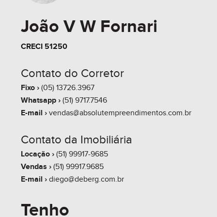
João V W Fornari
CRECI 51250
Contato do Corretor
Fixo ›
(05) 13726.3967
Whatsapp ›
(51) 9717.7546
E-mail ›
vendas@absolutempreendimentos.com.br
Contato da Imobiliária
Locação ›
(51) 99917-9685
Vendas ›
(51) 99917.9685
E-mail ›
diego@deberg.com.br
Tenho